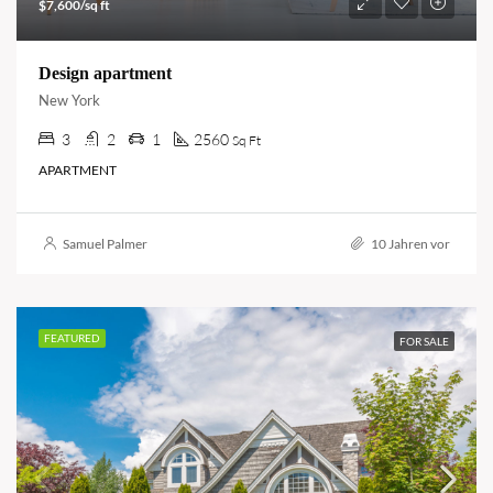
$7,600/sq ft
Design apartment
New York
3
2
1
2560
Sq Ft
APARTMENT
Samuel Palmer
10 Jahren vor
FEATURED
FOR SALE