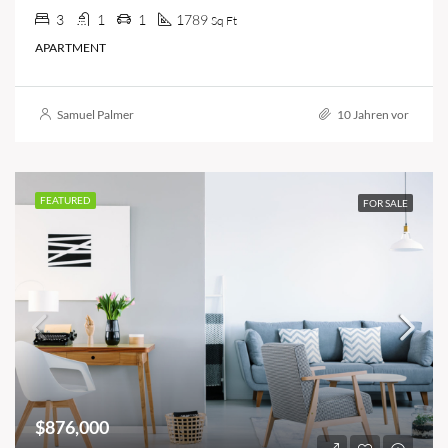
3
1
1
1789
Sq Ft
APARTMENT
Samuel Palmer
10 Jahren vor
FEATURED
FOR SALE
$876,000