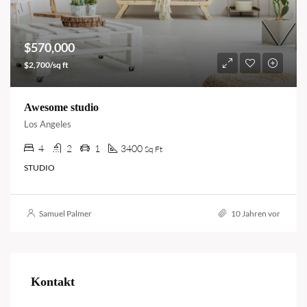
$570,000
$2,700/sq ft
Awesome studio
Los Angeles
4
2
1
3400
Sq Ft
STUDIO
Samuel Palmer
10 Jahren vor
Kontakt