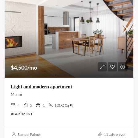
$4,500/mo
Light and modern apartment
Miami
4
2
1
1200
Sq Ft
APARTMENT
Samuel Palmer
11 Jahren vor