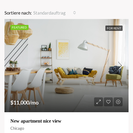
Sortiere nach:
Standardauftrag
FEATURED
FOR RENT
$11,000/mo
New apartment nice view
Chicago