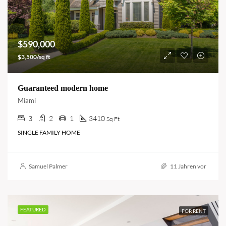
$590,000
$3,500/sq ft
Guaranteed modern home
Miami
3
2
1
3410
Sq Ft
SINGLE FAMILY HOME
Samuel Palmer
11 Jahren vor
FEATURED
FOR RENT