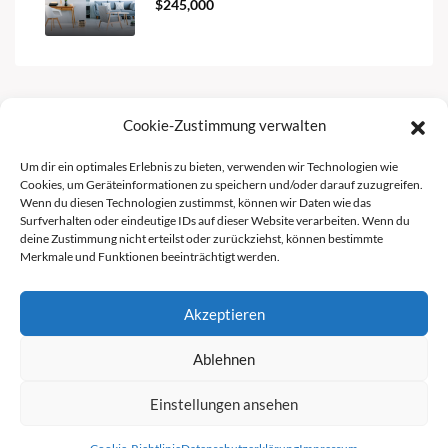
$245,000
Cookie-Zustimmung verwalten
Facebook
Instagram
Um dir ein optimales Erlebnis zu bieten, verwenden wir Technologien wie
Cookies, um Geräteinformationen zu speichern und/oder darauf zuzugreifen.
Wenn du diesen Technologien zustimmst, können wir Daten wie das
Surfverhalten oder eindeutige IDs auf dieser Website verarbeiten. Wenn du
deine Zustimmung nicht erteilst oder zurückziehst, können bestimmte
Merkmale und Funktionen beeinträchtigt werden.
Akzeptieren
Ablehnen
Impressum
Datenschutzerklärung
Cookie-Richtlinie (EU)
AGB
Einstellungen ansehen
© Gastro Agents - All rights reserved